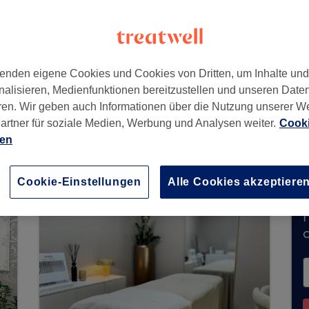
hen
,
80639
enden eigene Cookies und Cookies von Dritten, um Inhalte un
nalisieren, Medienfunktionen bereitzustellen und unseren Date
ren. Wir geben auch Informationen über die Nutzung unserer W
artner für soziale Medien, Werbung und Analysen weiter.
Cooki
erzeit keine Buchungen über Treatwell entgege
ien
e Salons in Ihrer Nähe zu finden.
Dort warten vi
Cookie-Einstellungen
Alle Cookies akzeptiere