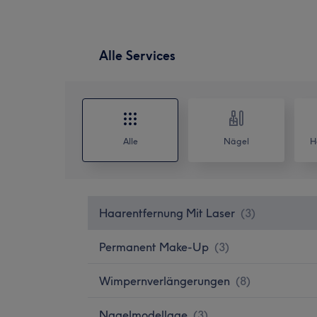
Alle Services
Alle
Nägel
H
Haarentfernung Mit Laser
(
3
)
Permanent Make-Up
(
3
)
Wimpernverlängerungen
(
8
)
Nagelmodellage
(
3
)