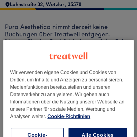
Lahnstraße 32
,
Wetzlar
,
35578
Pura Aesthetica nimmt derzeit keine
Buchungen über Treatwell entgegen.
Nutzen Sie das Suchfeld oben auf der Seite,
um
verfügbare Salons in Ihrer Nähe zu
finden.
Dort warten viele erstklassige Profis
auf Ihren Besuch.
Wir verwenden eigene Cookies und Cookies von
Dritten, um Inhalte und Anzeigen zu personalisieren,
Finde die besten Salons in deiner Nähe
Medienfunktionen bereitzustellen und unseren
Datenverkehr zu analysieren. Wir geben auch
Informationen über die Nutzung unserer Webseite an
unsere Partner für soziale Medien, Werbung und
Analysen weiter.
Cookie-Richtlinien
Auf Treatwell finden
Cookie-
Alle Cookies