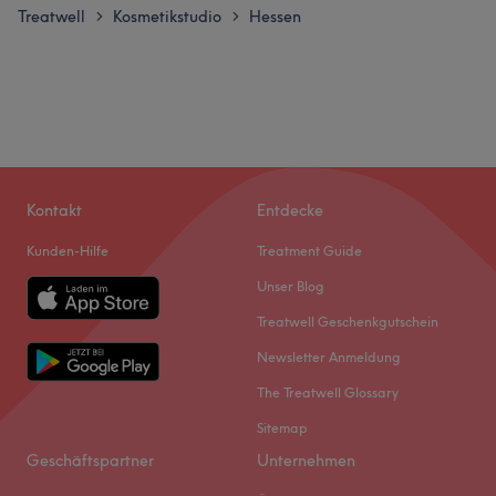
Treatwell
Kosmetikstudio
Hessen
>
>
Kontakt
Entdecke
Kunden-Hilfe
Treatment Guide
Unser Blog
Treatwell Geschenkgutschein
Newsletter Anmeldung
The Treatwell Glossary
Sitemap
Geschäftspartner
Unternehmen