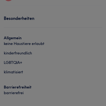
Nägel
Friseur
Gesicht
Massage
Services
Besonderheiten
Portfolio
Nägel
Friseur
Gesicht
Massage
Portfolio
Allgemein
keine Haustiere erlaubt
kinderfreundlich
LGBTQIA+
klimatisiert
Barrierefreiheit
barrierefrei