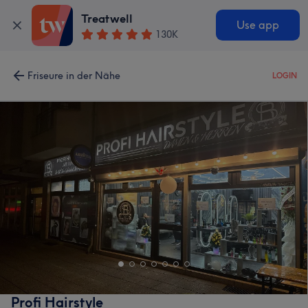
Treatwell
Use app
130K
Friseure in der Nähe
LOGIN
Profi Hairstyle