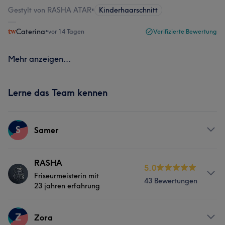
Gestylt von RASHA ATAR
•
Kinderhaarschnitt
Caterina
•
vor 14 Tagen
Verifizierte Bewertung
Mehr anzeigen...
Lerne das Team kennen
S
Samer
Services
RASHA
5.0
Friseurmeisterin mit
43 Bewertungen
Friseur
23 jahren erfahrung
Services
Z
Zora