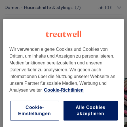
Damen - Haarschnitte & Stylings
(
7
)
ab 10 €
Damen - Farbe & Coloration
(
7
)
ab 50 €
Herren - Haarschnitte & Stylings
(
6
)
ab 10 €
Kinder - Haarschnitte & Stylings
(
2
)
ab 12 €
Wir verwenden eigene Cookies und Cookies von
Dritten, um Inhalte und Anzeigen zu personalisieren,
Medienfunktionen bereitzustellen und unseren
Unsere Arbeit
Datenverkehr zu analysieren. Wir geben auch
Bild anklicken für weitere Details
Informationen über die Nutzung unserer Webseite an
unsere Partner für soziale Medien, Werbung und
Analysen weiter.
Cookie-Richtlinien
Cookie-
Alle Cookies
Einstellungen
akzeptieren