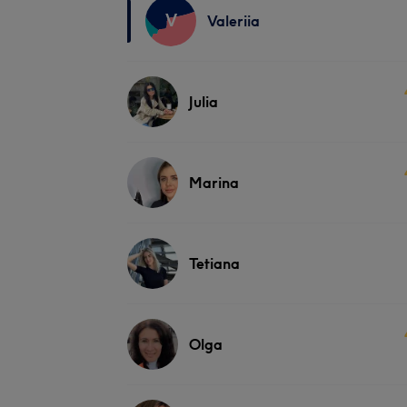
V
Valeriia
Julia
Marina
Tetiana
Olga