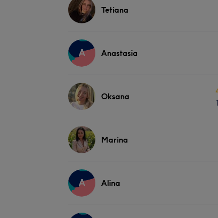
Tetiana
A
Anastasia
Oksana
Marina
A
Alina