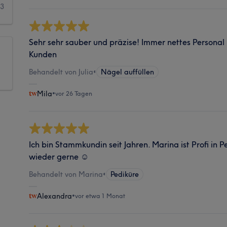
3
Sehr sehr sauber und präzise! Immer nettes Persona
Kunden
Behandelt von Julia
•
Nägel auffüllen
Mila
•
vor 26 Tagen
Ich bin Stammkundin seit Jahren. Marina ist Profi in
wieder gerne ☺️
Behandelt von Marina
•
Pediküre
Alexandra
•
vor etwa 1 Monat