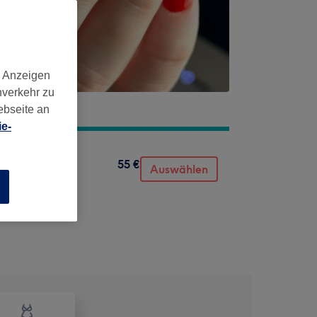
d Anzeigen
nverkehr zu
ebseite an
e-
55 €
Auswählen
n