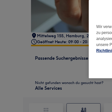
Wir verw
zu perso
Mittelweg 155
,
Hamburg
,
20148
analysie
Geöffnet Heute: 09:00 - 20:00
unsere P
Richtlin
Passende Suchergebnisse
Nicht gefunden wonach du gesucht hast?
Alle Services