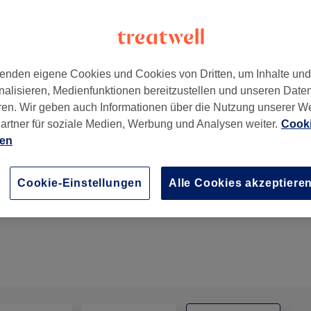
enden eigene Cookies und Cookies von Dritten, um Inhalte un
nalisieren, Medienfunktionen bereitzustellen und unseren Date
ybelstrasse) , Germany
,
Berlin
,
10627
ren. Wir geben auch Informationen über die Nutzung unserer W
artner für soziale Medien, Werbung und Analysen weiter.
Cooki
ien
RSL Gerätmassage Körper
Cookie-Einstellungen
Alle Cookies akzeptiere
50 Min.
Details anzeigen