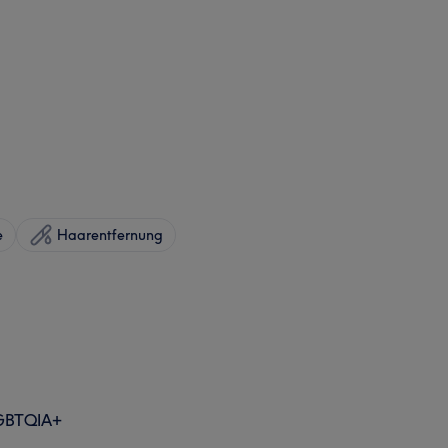
e
Haarentfernung
GBTQIA+