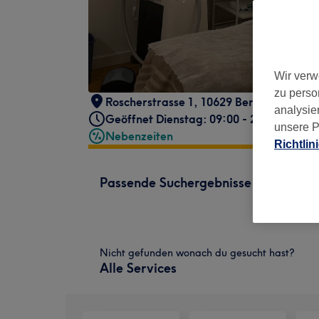
Wir verw
zu perso
Roscherstrasse 1, 10629 Berlin
,
(Ecke S
analysie
Geöffnet Dienstag: 09:00 - 20:00
unsere P
Nebenzeiten
Richtlin
Passende Suchergebnisse
Nicht gefunden wonach du gesucht hast?
Alle Services