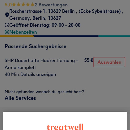
5,0
2 Bewertungen
Roscherstrasse 1, 10629 Berlin
,
(Ecke Sybelstrasse) ,
Germany
,
Berlin
,
10627
Geöffnet Dienstag: 09:00 - 20:00
Nebenzeiten
Passende Suchergebnisse
55 €
SHR Dauerhafte Haarentfernung -
Auswählen
Arme komplett
40 Min.
Details anzeigen
Nicht gefunden wonach du gesucht hast?
Alle Services