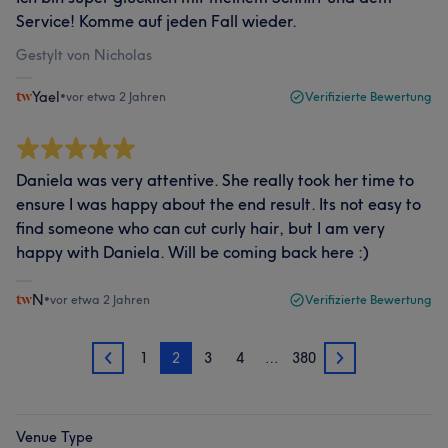
Service! Komme auf jeden Fall wieder.
Gestylt von Nicholas
Yael
•
vor etwa 2 Jahren
Verifizierte Bewertung
Daniela was very attentive. She really took her time to
ensure I was happy about the end result. Its not easy to
find someone who can cut curly hair, but I am very
happy with Daniela. Will be coming back here :)
N
•
vor etwa 2 Jahren
Verifizierte Bewertung
1
2
3
4
…
380
1
3
Venue Type