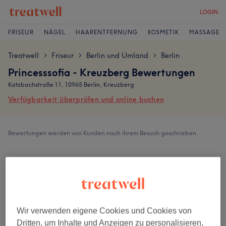
LOGIN
FRISEUR
NÄGEL
HAARENTFERNUNG
KOSMETIK
MASSAGE
Treatwell
Friseur
Berlin und Umland
Berlin
>
>
>
Princesssofia - Kreuzberg Bewertungen
Katzbachstraße 11, 10965 Berlin, Kreuzberg
Verfügbarkeit überprüfen und online buchen
Bewertungen werden von Kunden nach ihrem Besuch geschrieben.
4,8
3231 Bewertungen
Ambiente
Wir verwenden eigene Cookies und Cookies von
Dritten, um Inhalte und Anzeigen zu personalisieren,