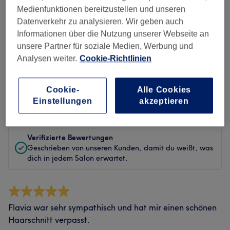
Sauberkeit
Medienfunktionen bereitzustellen und unseren
Datenverkehr zu analysieren. Wir geben auch
Service
Informationen über die Nutzung unserer Webseite an
unsere Partner für soziale Medien, Werbung und
Analysen weiter.
Cookie-Richtlinien
Bewertungen filtern
Cookie-
Alle Cookies
Einstellungen
akzeptieren
Bewertung
Nach Sternen filtern
Verifizierte Bewertungen
Geschrieben von unseren Kunden, damit du weißt, was
dich in jedem Salon erwartet.
Flavia war sehr sympathisch und hat mir einen schönen
Haarschnitt verpasst.