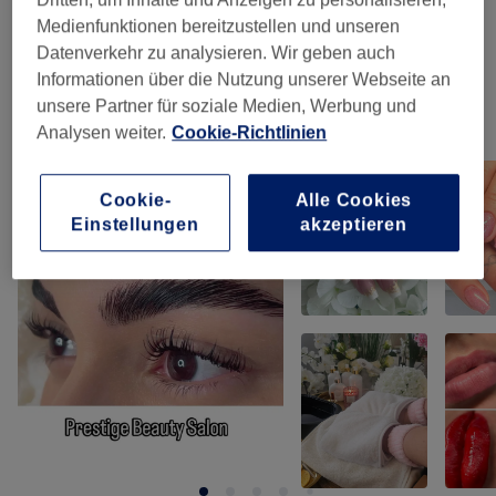
Medienfunktionen bereitzustellen und unseren
Gewichts- & Cellulite Behandlungen
(
1
)
ab 60 €
Datenverkehr zu analysieren. Wir geben auch
Informationen über die Nutzung unserer Webseite an
unsere Partner für soziale Medien, Werbung und
Unsere Arbeit
Analysen weiter.
Cookie-Richtlinien
Bild anklicken für weitere Details
Cookie-
Alle Cookies
Einstellungen
akzeptieren