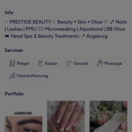
Info
✨ PRESTIGE BEAUTY ✨ Beauty • Skin • Glow 🤍 💅 Nails
| Lashes | PMU 💆‍♀️ Microneedling | Aquafacial | BB Glow
👑 Head Spa & Beauty Treatments 📍 Augsburg
Services
Nägel
Körper
Gesicht
Massage
Haarentfernung
Portfolio