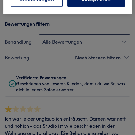
Bewertungen filtern
Behandlung
Alle Bewertungen
Bewertung
Nach Sternen filtern
Verifizierte Bewertungen
Geschrieben von unseren Kunden, damit du weißt, was
dich in jedem Salon erwartet.
Ich war leider unglaublich enttäuscht. Dareen war nett
und höflich - das Studio ist wie beschrieben in der
Wohnung und total okay. Die Behandlung selbst war