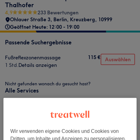
Thalhofer
4,9
233 Bewertungen
Ohlauer Straße 3
,
Berlin, Kreuzberg
,
10999
Geöffnet Heute: 12:00 - 19:00
Passende Suchergebnisse
115 €
Fußreflexzonenmassage
Auswählen
1 Std.
Details anzeigen
Nicht gefunden wonach du gesucht hast?
Alle Services
Therapeutische Massagen
(
8
)
115 €
Fußreflexzonenmassage
(
1
)
115 €
Wir verwenden eigene Cookies und Cookies von
Dritten, um Inhalte und Anzeigen zu personalisieren,