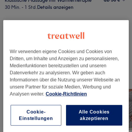
Klassische Massage mit Wärmetherapie
30 Min. - 1 Std.
Details anzeigen
Alle Services
Massagen
(
12
)
ab 50 €
Wir verwenden eigene Cookies und Cookies von
Dritten, um Inhalte und Anzeigen zu personalisieren,
Cellulite Behandlungen
(
4
)
ab 85 €
Medienfunktionen bereitzustellen und unseren
Datenverkehr zu analysieren. Wir geben auch
Unsere Arbeit
Informationen über die Nutzung unserer Webseite an
Bild anklicken für weitere Details
unsere Partner für soziale Medien, Werbung und
Analysen weiter.
Cookie-Richtlinien
Cookie-
Alle Cookies
Einstellungen
akzeptieren