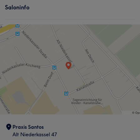
Saloninfo
Praxis Santos
Alt Niederkassel 47