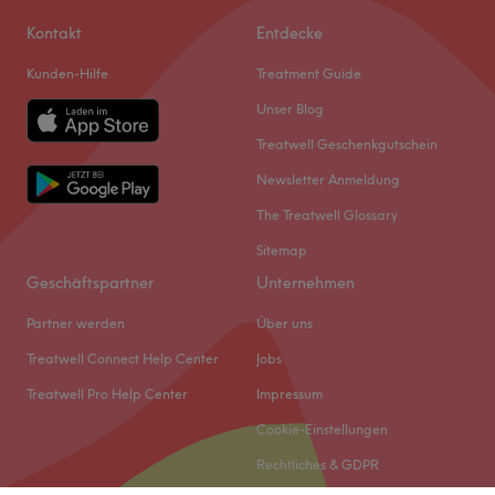
Kontakt
Entdecke
Kunden-Hilfe
Treatment Guide
Unser Blog
Treatwell Geschenkgutschein
Newsletter Anmeldung
The Treatwell Glossary
Sitemap
Geschäftspartner
Unternehmen
Partner werden
Über uns
Treatwell Connect Help Center
Jobs
Treatwell Pro Help Center
Impressum
Cookie-Einstellungen
Rechtliches & GDPR