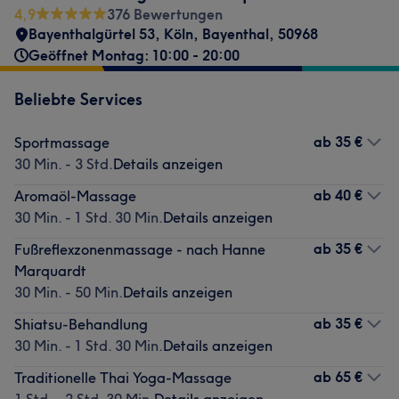
4,9
376 Bewertungen
Bayenthalgürtel 53
,
Köln, Bayenthal
,
50968
Geöffnet Montag: 10:00 - 20:00
Beliebte Services
ab
35 €
Sportmassage
30 Min. - 3 Std.
Details anzeigen
ab
40 €
Aromaöl-Massage
30 Min. - 1 Std. 30 Min.
Details anzeigen
ab
35 €
Fußreflexzonenmassage - nach Hanne
Marquardt
30 Min. - 50 Min.
Details anzeigen
ab
35 €
Shiatsu-Behandlung
30 Min. - 1 Std. 30 Min.
Details anzeigen
ab
65 €
Traditionelle Thai Yoga-Massage