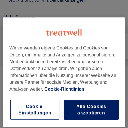
1 Std. - 2 Std. 30 Min.
Details anzeigen
Alle Services
Wir verwenden eigene Cookies und Cookies von
Alle
Massage
Körper
Dritten, um Inhalte und Anzeigen zu personalisieren,
Medienfunktionen bereitzustellen und unseren
Datenverkehr zu analysieren. Wir geben auch
Informationen über die Nutzung unserer Webseite an
Angebot Kombi Pakete
(
4
)
ab 130 €
unsere Partner für soziale Medien, Werbung und
Analysen weiter.
Cookie-Richtlinien
Massagen
(
16
)
ab 35 €
Breathwalk
(
1
)
115 €
Cookie-
Alle Cookies
Einstellungen
akzeptieren
ab
Workshops/kurse/Seminare/ausbildung
(
4
)
60 €