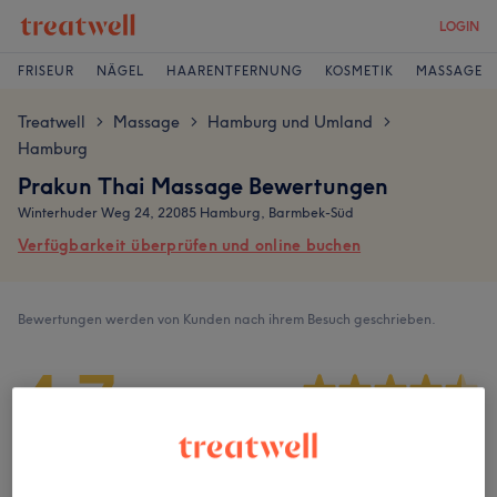
LOGIN
FRISEUR
NÄGEL
HAARENTFERNUNG
KOSMETIK
MASSAGE
Treatwell
Massage
Hamburg und Umland
>
>
>
Hamburg
Prakun Thai Massage Bewertungen
Winterhuder Weg 24, 22085 Hamburg, Barmbek-Süd
Verfügbarkeit überprüfen und online buchen
Bewertungen werden von Kunden nach ihrem Besuch geschrieben.
4,7
921 Bewertungen
Ambiente