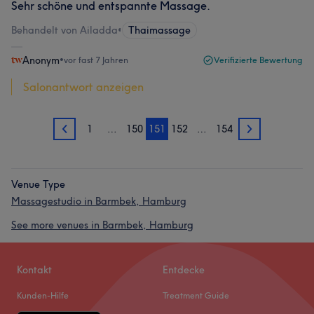
Sehr schöne und entspannte Massage.
Behandelt von Ailadda
•
Thaimassage
Anonym
•
vor fast 7 Jahren
Verifizierte Bewertung
Salonantwort anzeigen
1
…
150
151
152
…
154
150
152
Venue Type
Massagestudio in Barmbek, Hamburg
See more venues in Barmbek, Hamburg
Kontakt
Entdecke
Kunden-Hilfe
Treatment Guide