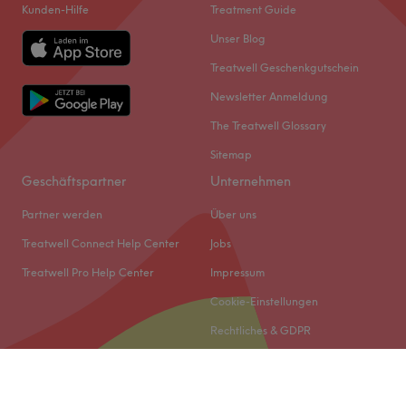
Kunden-Hilfe
Treatment Guide
Unser Blog
Treatwell Geschenkgutschein
Newsletter Anmeldung
The Treatwell Glossary
Sitemap
Geschäftspartner
Unternehmen
Partner werden
Über uns
Treatwell Connect Help Center
Jobs
Treatwell Pro Help Center
Impressum
Cookie-Einstellungen
Rechtliches & GDPR
© 2026 Treatwell DACH GmbH