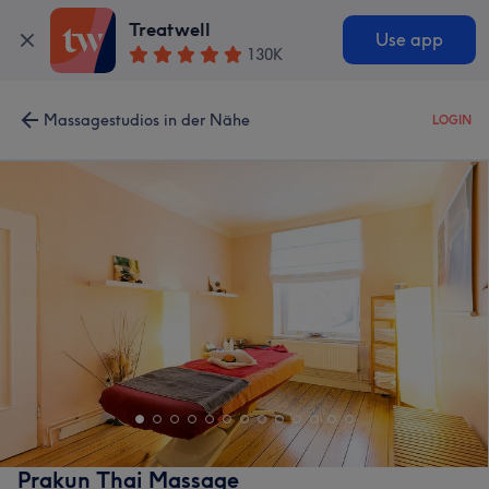
Treatwell
Use app
130K
Massagestudios in der Nähe
LOGIN
Prakun Thai Massage