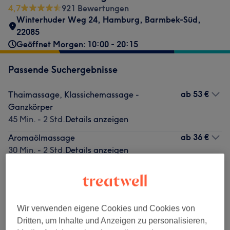
4,7
921 Bewertungen
Winterhuder Weg 24
,
Hamburg, Barmbek-Süd
,
22085
Geöffnet Morgen: 10:00 - 20:15
Passende Suchergebnisse
ab
53 €
Thaimassage, Klassichemassage -
Ganzkörper
45 Min. - 2 Std.
Details anzeigen
ab
36 €
Aromaölmassage
30 Min. - 2 Std.
Details anzeigen
ab
29 €
Thaimassage - Teilkörper
20 Min. - 1 Std.
Details anzeigen
Wir verwenden eigene Cookies und Cookies von
Nicht gefunden wonach du gesucht hast?
Dritten, um Inhalte und Anzeigen zu personalisieren,
Alle Services