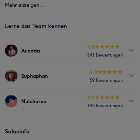
Mehr anzeigen...
Lerne das Team kennen
4.8
Ailadda
341 Bewertungen
Services
4.8
Suphaphan
59 Bewertungen
Körper
Massage
Services
4.8
N
Nutcharee
Was unsere Kunden über Ailadda sagen
198 Bewertungen
Körper
Massage
Professionell
10
Sympathisch
8
Fürsorglich
7
Services
Kompetent
5
Saloninfo
Körper
Massage