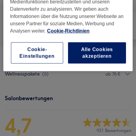
Medienfunktionen bereitzustellen und unseren
Datenverkehr zu analysieren. Wir geben auch
Informationen über die Nutzung unserer Webseite an
unsere Partner für soziale Medien, Werbung und
Alle
Massage
Körper
Analysen weiter.
Cookie-Richtlinien
Cookie-
Alle Cookies
Einstellungen
akzeptieren
Massagen
(
12
)
ab 29 €
Wellnesspakete
(
6
)
ab 76 €
Salonbewertungen
4,7
921 Bewertungen