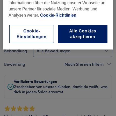
Informationen über die Nutzung unserer Webseite an
unsere Partner für soziale Medien, Werbung und
Service
Analysen weiter.
Cookie-Richtlinien
Cookie-
Alle Cookies
Bewertungen filtern
Einstellungen
akzeptieren
Behandlung
Alle Bewertungen
Bewertung
Nach Sternen filtern
Verifizierte Bewertungen
Geschrieben von unseren Kunden, damit du weißt, was
dich in jedem Salon erwartet.