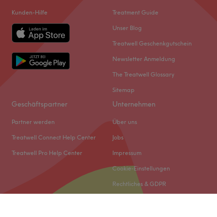
Kunden-Hilfe
Treatment Guide
Unser Blog
Treatwell Geschenkgutschein
Newsletter Anmeldung
The Treatwell Glossary
Sitemap
Geschäftspartner
Unternehmen
Partner werden
Über uns
Treatwell Connect Help Center
Jobs
Treatwell Pro Help Center
Impressum
Cookie-Einstellungen
Rechtliches & GDPR