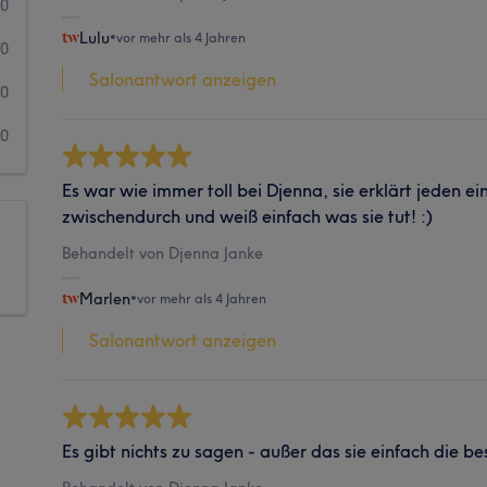
0
Lulu
•
vor mehr als 4 Jahren
0
Salonantwort anzeigen
0
0
Es war wie immer toll bei Djenna, sie erklärt jeden ei
zwischendurch und weiß einfach was sie tut! :)
Behandelt von Djenna Janke
Marlen
•
vor mehr als 4 Jahren
Salonantwort anzeigen
Es gibt nichts zu sagen - außer das sie einfach die bes