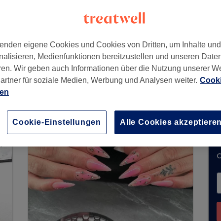
enden eigene Cookies und Cookies von Dritten, um Inhalte un
in
,
13469
nalisieren, Medienfunktionen bereitzustellen und unseren Date
ren. Wir geben auch Informationen über die Nutzung unserer W
artner für soziale Medien, Werbung und Analysen weiter.
Cooki
ien
t keine Buchungen über Treatwell entgegen. Nutz
hrer Nähe zu finden.
Dort warten viele erstklassi
Cookie-Einstellungen
Alle Cookies akzeptiere