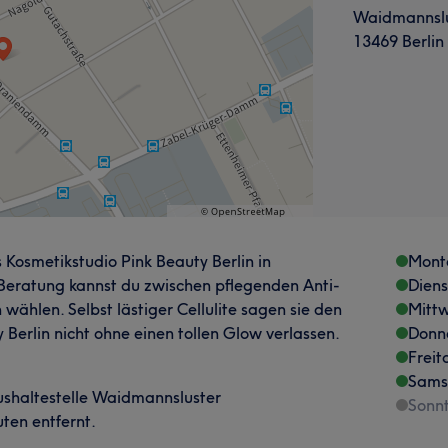
Waidmannsl
13469 Berlin
 Kosmetikstudio Pink Beauty Berlin in
Mont
 Beratung kannst du zwischen pflegenden Anti-
Dien
ählen. Selbst lästiger Cellulite sagen sie den
Mitt
 Berlin nicht ohne einen tollen Glow verlassen.
Donn
Freit
Sams
shaltestelle Waidmannsluster
Sonn
en entfernt.