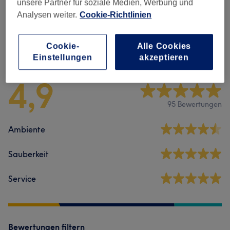
unsere Partner für soziale Medien, Werbung und
Massagen
(
11
)
ab 32 €
Analysen weiter.
Cookie-Richtlinien
Cookie-
Alle Cookies
Salonbewertungen
Einstellungen
akzeptieren
4,9
95 Bewertungen
Ambiente
Sauberkeit
Service
Bewertungen filtern