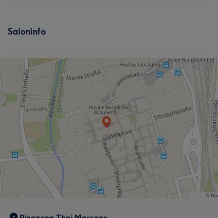
Massage
Services
Saloninfo
Massage
Was unsere Kunden über Pingpong sagen
Freundlich
6
Pingpong Thai Massage