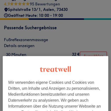
4,9
95 Bewertungen
Spitalstraße 13/1
,
Aalen
,
73430
Geöffnet Heute: 10:00 - 19:00
Passende Suchergebnisse
Fußreflexzonenmassage
Details anzeigen
32 €
30 Minuten
Auswählen
30 Min.
55 €
60 Minuten
Auswählen
1 Std.
Wir verwenden eigene Cookies und Cookies von
Dritten, um Inhalte und Anzeigen zu personalisieren,
Nicht gefunden wonach du gesucht hast?
Medienfunktionen bereitzustellen und unseren
Alle Services
Datenverkehr zu analysieren. Wir geben auch
Informationen über die Nutzung unserer Webseite an