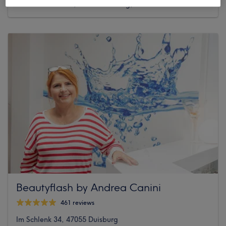
Cecilienstraße 38, 47051 Duisburg, Dellviertel
Beautyflash by Andrea Canini
461 reviews
Im Schlenk 34, 47055 Duisburg