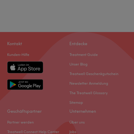
Kontakt
Entdecke
Kunden-Hilfe
Treatment Guide
Unser Blog
Treatwell Geschenkgutschein
Newsletter Anmeldung
The Treatwell Glossary
Sitemap
Geschäftspartner
Unternehmen
Partner werden
Über uns
Treatwell Connect Help Center
Jobs