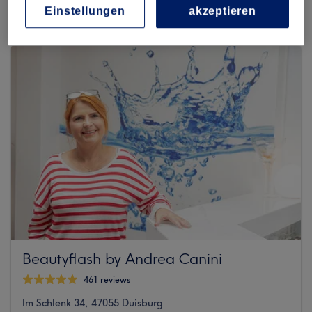
Cecilienstraße 38, 47051 Duisburg, Dellviertel
Einstellungen
akzeptieren
Beautyflash by Andrea Canini
461 reviews
Im Schlenk 34, 47055 Duisburg