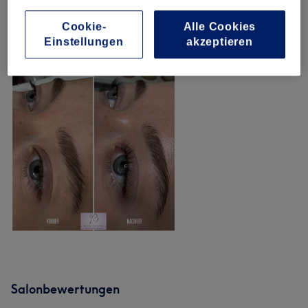
Unsere Arbeit
Cookie-
Alle Cookies
Bild anklicken für weitere Details
Einstellungen
akzeptieren
Salonbewertungen