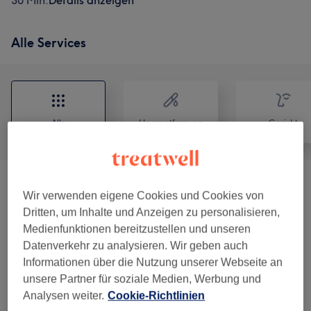
30 Min.
Details anzeigen
Alle Services
Alle
Haarentfernung
Gesicht
Gesichtsbehandlungen
(
5
)
ab 35 €
Wir verwenden eigene Cookies und Cookies von
Dritten, um Inhalte und Anzeigen zu personalisieren,
Augenbrauen & Wimpernbehandlungen
(
3
)
ab 5 €
Medienfunktionen bereitzustellen und unseren
Datenverkehr zu analysieren. Wir geben auch
Massagen
(
2
)
25 €
Informationen über die Nutzung unserer Webseite an
unsere Partner für soziale Medien, Werbung und
Damen Depilation Mit Waxing
(
1
)
ab 10 €
Analysen weiter.
Cookie-Richtlinien