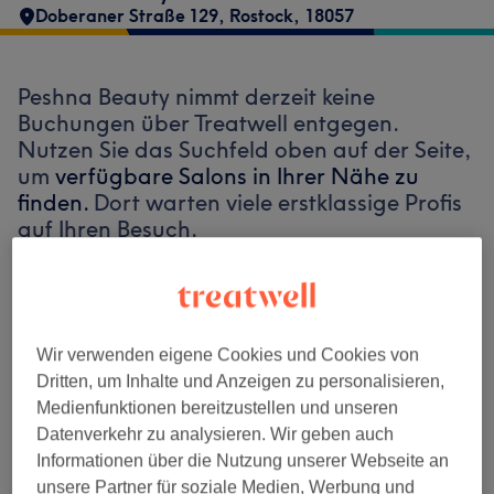
Doberaner Straße 129
,
Rostock
,
18057
Peshna Beauty nimmt derzeit keine
Buchungen über Treatwell entgegen.
Nutzen Sie das Suchfeld oben auf der Seite,
um
verfügbare Salons in Ihrer Nähe zu
finden.
Dort warten viele erstklassige Profis
auf Ihren Besuch.
Finde die besten Salons in deiner Nähe
Wir verwenden eigene Cookies und Cookies von
Dritten, um Inhalte und Anzeigen zu personalisieren,
Medienfunktionen bereitzustellen und unseren
Datenverkehr zu analysieren. Wir geben auch
Auf Treatwell finden
Informationen über die Nutzung unserer Webseite an
unsere Partner für soziale Medien, Werbung und