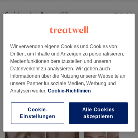
Gesichtsbehandlungen
(
20
)
ab 45 €
Permanent Make-Up
(
6
)
ab 130 €
Körperbehandlungen
(
1
)
ab 44 €
Wir verwenden eigene Cookies und Cookies von
Dritten, um Inhalte und Anzeigen zu personalisieren,
Augenbrauen & Wimpernbehandlungen
(
6
)
ab 15 €
Medienfunktionen bereitzustellen und unseren
Datenverkehr zu analysieren. Wir geben auch
Zubuchbare Extras
(
1
)
5 €
Informationen über die Nutzung unserer Webseite an
unsere Partner für soziale Medien, Werbung und
Analysen weiter.
Cookie-Richtlinien
Unsere Arbeit
Bild anklicken für weitere Details
Cookie-
Alle Cookies
Einstellungen
akzeptieren