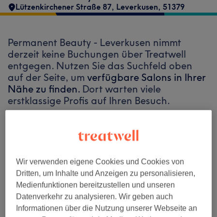
Lützenkirchener Straße 87
,
Leverkusen
,
51379
Permanent Beauty - Leverkusen nimmt
derzeit keine Buchungen über Treatwell
entgegen. Nutzen Sie das Suchfeld oben
auf der Seite, um
verfügbare Salons in Ihrer
Nähe zu finden.
Dort warten viele
erstklassige Profis auf Ihren Besuch.
Finde die besten Salons in deiner Nähe
Wir verwenden eigene Cookies und Cookies von
Dritten, um Inhalte und Anzeigen zu personalisieren,
Medienfunktionen bereitzustellen und unseren
Auf Treatwell finden
Datenverkehr zu analysieren. Wir geben auch
Informationen über die Nutzung unserer Webseite an