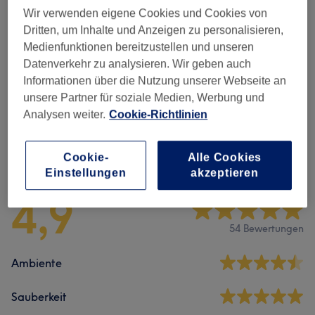
Nagel-Neumodellagen: UV Gel / Acryl
Wir verwenden eigene Cookies und Cookies von
ab 33 €
System
(
1
)
Dritten, um Inhalte und Anzeigen zu personalisieren,
Medienfunktionen bereitzustellen und unseren
Extra
(
7
)
ab 0,50 €
Datenverkehr zu analysieren. Wir geben auch
Informationen über die Nutzung unserer Webseite an
Augenbrauen & Wimpernbehandlungen
(
1
)
15 €
unsere Partner für soziale Medien, Werbung und
Analysen weiter.
Cookie-Richtlinien
Salonbewertungen
Cookie-
Alle Cookies
Einstellungen
akzeptieren
4,9
54 Bewertungen
Ambiente
Sauberkeit