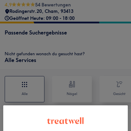
4,9
54 Bewertungen
Rodingerstr.20
,
Cham
,
93413
Geöffnet Heute: 09:00 - 18:00
Passende Suchergebnisse
Nicht gefunden wonach du gesucht hast?
Alle Services
Alle
Nägel
Gesicht
Maniküre & Pediküre
(
4
)
ab 13 €