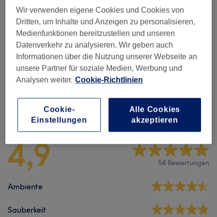
Wir verwenden eigene Cookies und Cookies von
Maniküre & Pediküre
(
4
)
ab 13 €
Dritten, um Inhalte und Anzeigen zu personalisieren,
Medienfunktionen bereitzustellen und unseren
Nagel-Neumodellagen: UV Gel / Acryl
ab 33 €
Datenverkehr zu analysieren. Wir geben auch
System
(
1
)
Informationen über die Nutzung unserer Webseite an
unsere Partner für soziale Medien, Werbung und
Extra
(
7
)
ab 0,50 €
Analysen weiter.
Cookie-Richtlinien
Cookie-
Alle Cookies
Salonbewertungen
Einstellungen
akzeptieren
4,9
54 Bewertungen
Ambiente
Sauberkeit