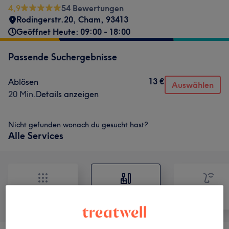
4,9
54 Bewertungen
Rodingerstr.20
,
Cham
,
93413
Geöffnet Heute: 09:00 - 18:00
Passende Suchergebnisse
13 €
Ablösen
Auswählen
20 Min.
Details anzeigen
Nicht gefunden wonach du gesucht hast?
Alle Services
Alle
Nägel
Gesicht