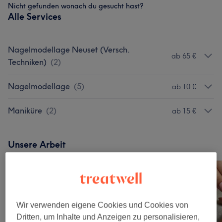
Nicht gefunden wonach du gesucht hast?
Alle Services
Nagelmodellage Neuset (Versch.
ab 65 €
Techniken)
(
2
)
Nagelmodellage
(
5
)
ab 10 €
Maniküre
(
2
)
ab 15 €
Unsere Arbeit
Bild anklicken für weitere Details
Wir verwenden eigene Cookies und Cookies von
Dritten, um Inhalte und Anzeigen zu personalisieren,