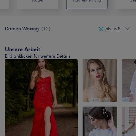
Nägel
Haarentfernung
Ges
Damen Waxing
(
12
)
ab 15 €
Unsere Arbeit
Bild anklicken für weitere Details