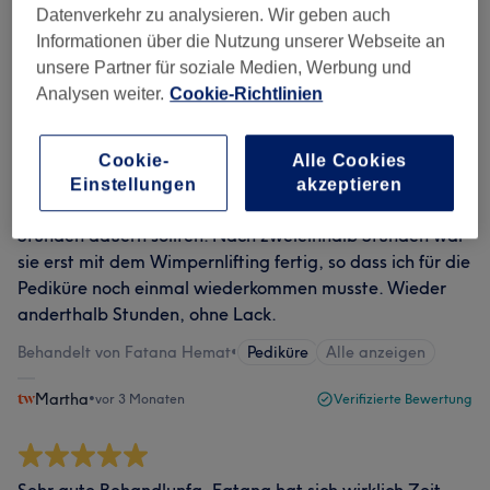
Datenverkehr zu analysieren. Wir geben auch
Informationen über die Nutzung unserer Webseite an
unsere Partner für soziale Medien, Werbung und
Fatma hat sehr genau gearbeitet und das
Analysen weiter.
Cookie-Richtlinien
Wimpernlifting ist wirklich toll geworden. Bei der
Pediküre hat sie mich leider an zwei Stellen verletzt. Ein
großer Nachteil ist, dass die angegebene Zeit
Cookie-
Alle Cookies
überhaupt nicht stimmt. Ich habe ein Wimpernlifting und
Einstellungen
akzeptieren
eine Pediküre gebucht, die zusammen zweieinhalb
Stunden dauern sollten. Nach zweieinhalb Stunden war
sie erst mit dem Wimpernlifting fertig, so dass ich für die
Pediküre noch einmal wiederkommen musste. Wieder
anderthalb Stunden, ohne Lack.
Behandelt von Fatana Hemat
•
Pediküre
Alle anzeigen
Martha
•
vor 3 Monaten
Verifizierte Bewertung