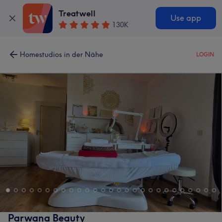
Treatwell
Use app
130K
Homestudios in der Nähe
LOGIN
Parwana Beauty