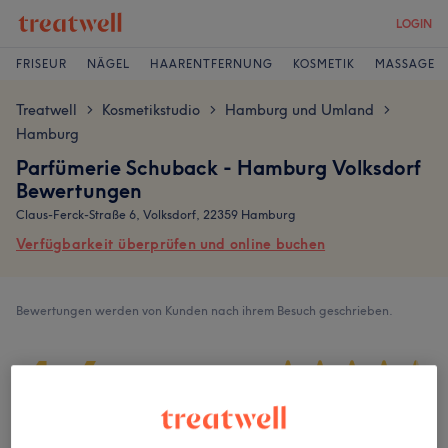
LOGIN
FRISEUR
NÄGEL
HAARENTFERNUNG
KOSMETIK
MASSAGE
Treatwell
Kosmetikstudio
Hamburg und Umland
>
>
>
Hamburg
Parfümerie Schuback - Hamburg Volksdorf
Bewertungen
Claus-Ferck-Straße 6, Volksdorf, 22359 Hamburg
Verfügbarkeit überprüfen und online buchen
Bewertungen werden von Kunden nach ihrem Besuch geschrieben.
4,6
209 Bewertungen