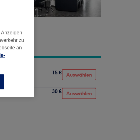
d Anzeigen
nverkehr zu
ebseite an
e-
15 €
Auswählen
n
30 €
Auswählen