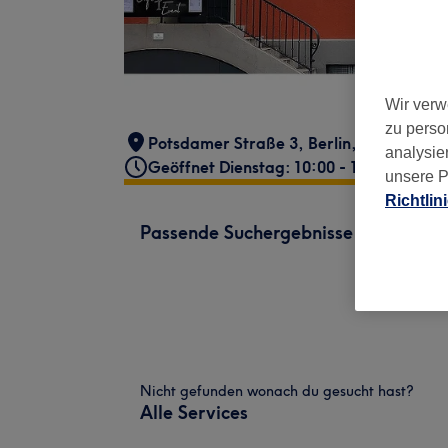
Wir verw
zu perso
Potsdamer Straße 3
,
Berlin, Zehlendorf
analysie
Geöffnet Dienstag: 10:00 - 18:00
unsere P
Richtlin
Passende Suchergebnisse
Nicht gefunden wonach du gesucht hast?
Alle Services