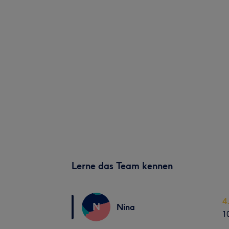
Lerne das Team kennen
4
N
Nina
1