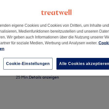
enden eigene Cookies und Cookies von Dritten, um Inhalte un
nalisieren, Medienfunktionen bereitzustellen und unseren Date
,
14163
ren. Wir geben auch Informationen über die Nutzung unserer W
artner für soziale Medien, Werbung und Analysen weiter.
Cooki
ien
Herren - Maschinenschnitt
15 Min.
Details anzeigen
Cookie-Einstellungen
Alle Cookies akzeptiere
Herren - Trockenschnitt
25 Min.
Details anzeigen