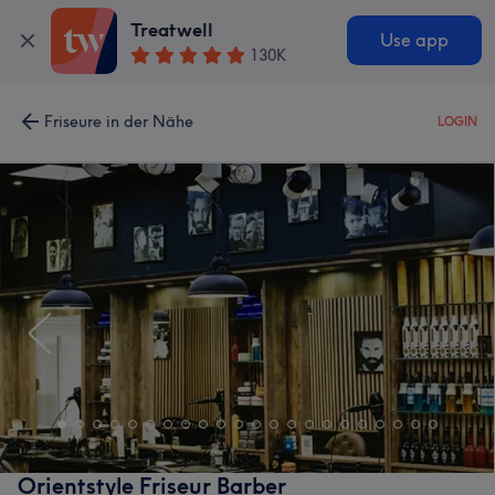
Treatwell
Use app
130K
Friseure in der Nähe
LOGIN
Orientstyle Friseur Barber