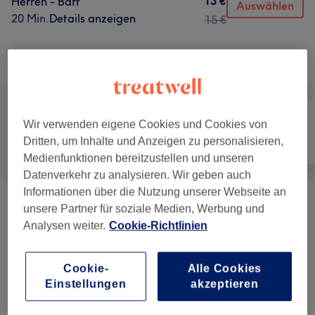
13 €
Herren - Bart
Auswählen
20 Min.
Details anzeigen
15 €
Alle Services
Wir verwenden eigene Cookies und Cookies von
Dritten, um Inhalte und Anzeigen zu personalisieren,
Alle
Friseur
Gesicht
Medienfunktionen bereitzustellen und unseren
Datenverkehr zu analysieren. Wir geben auch
Informationen über die Nutzung unserer Webseite an
unsere Partner für soziale Medien, Werbung und
Herren - Haarschnitte & Stylings
(
5
)
ab 13 €
Analysen weiter.
Cookie-Richtlinien
Kinder - Haarschnitte & Stylings
(
2
)
ab 17 €
Cookie-
Alle Cookies
Damen - Haarschnitte & Stylings
(
2
)
ab 25 €
Einstellungen
akzeptieren
Damen - Farbe & Coloration
(
4
)
ab 40 €