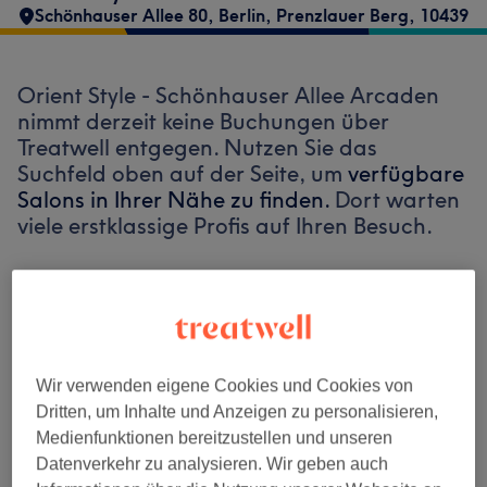
Schönhauser Allee 80
,
Berlin, Prenzlauer Berg
,
10439
Orient Style - Schönhauser Allee Arcaden
nimmt derzeit keine Buchungen über
Treatwell entgegen. Nutzen Sie das
Suchfeld oben auf der Seite, um
verfügbare
Salons in Ihrer Nähe zu finden.
Dort warten
viele erstklassige Profis auf Ihren Besuch.
Finde die besten Salons in deiner Nähe
Wir verwenden eigene Cookies und Cookies von
Dritten, um Inhalte und Anzeigen zu personalisieren,
Auf Treatwell finden
Medienfunktionen bereitzustellen und unseren
Datenverkehr zu analysieren. Wir geben auch