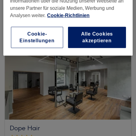
Informationen über die Nutzung unserer Webseite an
unsere Partner für soziale Medien, Werbung und
Mehr Salons anzeigen
Analysen weiter.
Cookie-Richtlinien
Cookie-
Alle Cookies
Einstellungen
akzeptieren
Dope Hair