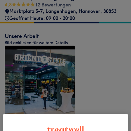
4,8
12 Bewertungen
Marktplatz 5-7, Langenhagen
,
Hannover
,
30853
Geöffnet Heute: 09:00 - 20:00
Unsere Arbeit
Bild anklicken für weitere Details