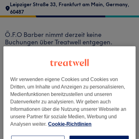
Leipziger Straße 33
,
Frankfurt am Main
,
Germany
,
60487
Ö.F.O Barber nimmt derzeit keine
Buchungen über Treatwell entgegen.
Nutzen Sie das Suchfeld oben auf der Seite,
um
verfügbare Salons in Ihrer Nähe zu
finden.
Dort warten viele erstklassige Profis
auf Ihren Besuch.
Wir verwenden eigene Cookies und Cookies von
Dritten, um Inhalte und Anzeigen zu personalisieren,
Finde die besten Salons in deiner Nähe
Medienfunktionen bereitzustellen und unseren
Datenverkehr zu analysieren. Wir geben auch
Informationen über die Nutzung unserer Webseite an
unsere Partner für soziale Medien, Werbung und
Analysen weiter.
Cookie-Richtlinien
Auf Treatwell finden