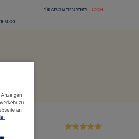
FÜR GESCHÄFTSPARTNER
LOGIN
ER BLOG
d Anzeigen
nverkehr zu
ebseite an
e-
rvice