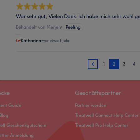
War sehr gut, Vielen Dank. Ich habe mich sehr wohl ge
Behandelt von Merjen
•
Peeling
Katharina
•
vor etwa 1 Jahr
1
2
3
4
1
ecke
Geschäftspartner
ment Guide
Partner werden
Blog
Treatwell Connect Help Center
ell Geschenkgutschein
Treatwell Pro Help Center
etter Anmeldung