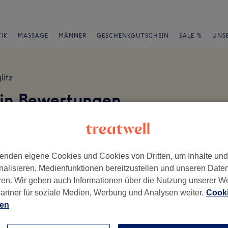
IK
MASSAGE
MÄNNER
GESCHENKGUTSCHEIN
SALE %
UNS
litz
in Bewertungen
0715 Berlin, Charlottenburg
en
enden eigene Cookies und Cookies von Dritten, um Inhalte un
nalisieren, Medienfunktionen bereitzustellen und unseren Date
ren. Wir geben auch Informationen über die Nutzung unserer W
ch geschrieben.
artner für soziale Medien, Werbung und Analysen weiter.
Cooki
ien
Ambiente
Se