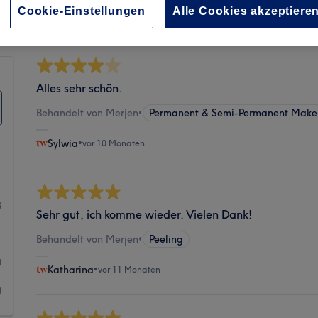
Sauberkeit
Cookie-Einstellungen
Alle Cookies akzeptiere
Alles sehr schön.
Behandelt von Merjen
•
Permanent & Semi-Permanent Mak
Sylwia
•
vor 10 Monaten
1
3
Sehr gut, ich komme wieder. Vielen Dank!
1
Behandelt von Merjen
•
Peeling
0
Katharina
•
vor 11 Monaten
0