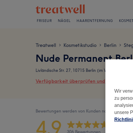
FRISEUR
NÄGEL
HAARENTFERNUNG
KOSMET
Treatwell
Kosmetikstudio
Berlin
Steg
>
>
>
Nude Permanent Berl
Livländische Str. 27, 10715 Berlin (im White Vest), 1
Verfügbarkeit überprüfen und online buch
Wir verw
zu perso
analysie
Bewertungen werden von Kunden nach ihrem Besu
unsere P
4,9
Richtlin
306 Bewertungen