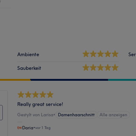
)
Ambiente
Ser
Sauberkeit
Really great service!
Gestylt von Larisa
•
Damenhaarschnitt
Alle anzeigen
Daria
•
vor 1 Tag