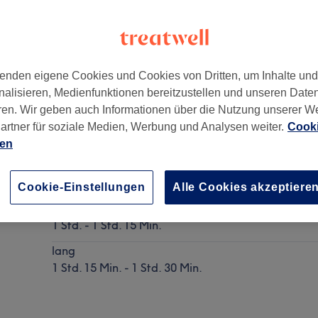
enden eigene Cookies und Cookies von Dritten, um Inhalte un
nalisieren, Medienfunktionen bereitzustellen und unseren Date
0314
ren. Wir geben auch Informationen über die Nutzung unserer W
artner für soziale Medien, Werbung und Analysen weiter.
Cooki
ien
Damen - Waschen, Schneiden & Föhnen
Details anzeigen
Cookie-Einstellungen
Alle Cookies akzeptiere
kurz
1 Std. - 1 Std. 15 Min.
lang
1 Std. 15 Min. - 1 Std. 30 Min.