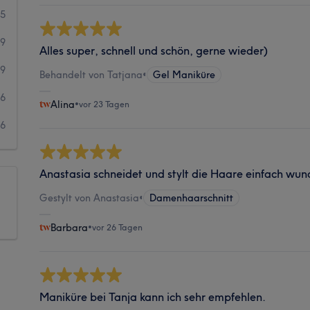
35
79
Alles super, schnell und schön, gerne wieder)
19
Behandelt von Tatjana
•
Gel Maniküre
16
Alina
•
vor 23 Tagen
6
Anastasia schneidet und stylt die Haare einfach wun
Gestylt von Anastasia
•
Damenhaarschnitt
Barbara
•
vor 26 Tagen
Maniküre bei Tanja kann ich sehr empfehlen.