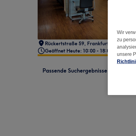
Wir verw
zu perso
Rückertstraße 59
,
Frankfurt, Ostend
,
6
analysie
Geöffnet Heute: 10:00 - 18:00
unsere P
Richtlin
Passende Suchergebnisse