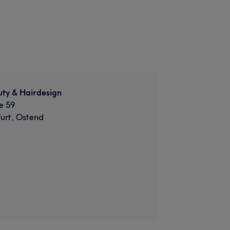
ty & Hairdesign
e 59
urt, Ostend