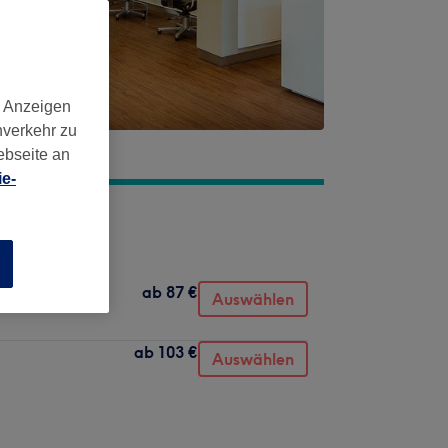
d Anzeigen
nverkehr zu
ebseite an
e-
n
ab
87 €
Auswählen
ab
103 €
Auswählen