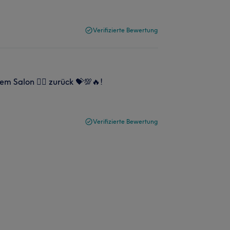
Verifizierte Bewertung
em Salon 💇‍♀️ zurück 💝💯🔥!
Verifizierte Bewertung