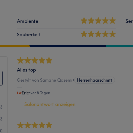
Ambiente
Ser
Sauberkeit
Alles top
Gestylt von Samane Qasemi
•
Herrenhaarschnitt
Eric
•
vor 8 Tagen
Salonantwort anzeigen
43
3
0