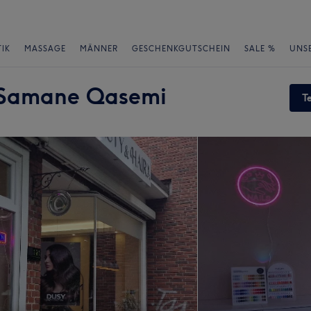
IK
MASSAGE
MÄNNER
GESCHENKGUTSCHEIN
SALE %
UNS
r Samane Qasemi
T