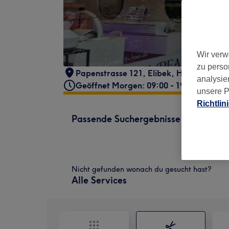
Wir verw
zu perso
Papenstrasse 121
,
Elibek
,
Hamburg
,
22
analysie
Geöffnet Morgen: 09:00 - 19:00
unsere P
Richtlin
Passende Suchergebnisse
Nicht gefunden wonach du gesucht hast?
Alle Services