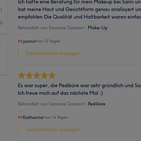
Ich hatte eine Beratung für mein Makeup bei Sami un
hat meine Haut und Gesichtform genau analisyert u
1
empfohlen.Die Qualität und Haltbarkeit waren einfa
0
Behandelt von Samane Qasemi
•
Make-Up
jannin
•
vor 12 Tagen
Salonantwort anzeigen
Es war super, die Pediküre war sehr gründlich und Sa
Ich freue mich auf das nächste Mal :)
Behandelt von Samane Qasemi
•
Pediküre
Katharina
•
vor 16 Tagen
Salonantwort anzeigen