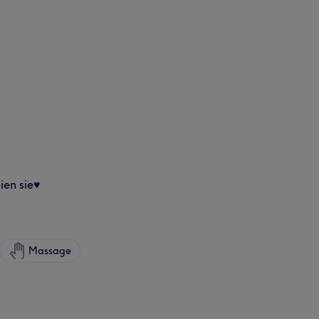
ien sie♥️
Massage