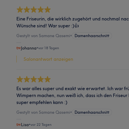
Eine Friseurin, die wirklich zugehört und nochmal n
Wünsche sind! War super :)👍
Gestylt von Samane Qasemi
•
Damenhaarschnitt
Johanna
•
vor 18 Tagen
Salonantwort anzeigen
Es war alles super und exakt wie erwartet. Ich war f
Wimpern machen, nun weiß ich, dass ich den Friseur 
super empfehlen kann :)
Gestylt von Samane Qasemi
•
Damenhaarschnitt
Lisa
•
vor 22 Tagen