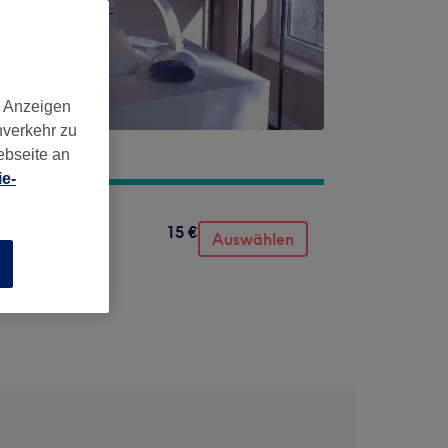
d Anzeigen
nverkehr zu
ebseite an
e-
15 €
Auswählen
n