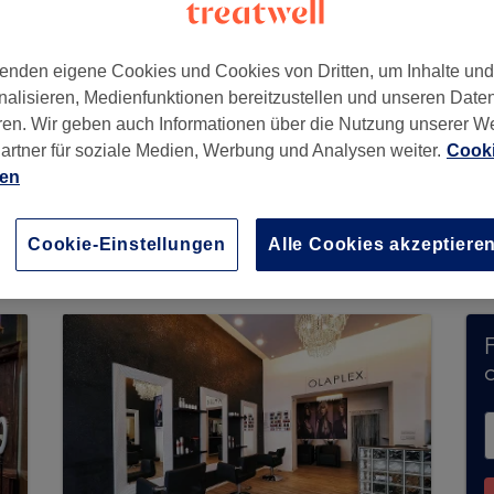
enden eigene Cookies und Cookies von Dritten, um Inhalte un
nalisieren, Medienfunktionen bereitzustellen und unseren Date
erlin
,
12161
ren. Wir geben auch Informationen über die Nutzung unserer W
artner für soziale Medien, Werbung und Analysen weiter.
Cooki
ien
 & Barbershop nimmt derzeit keine Buchungen 
f der Seite, um
verfügbare Salons in Ihrer Nähe 
Cookie-Einstellungen
Alle Cookies akzeptiere
ch.