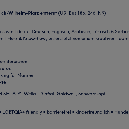
rich-Wilhelm-Platz
entfernt (U9, Bus 186, 246, N9)
 uns wirst du auf Deutsch, Englisch, Arabisch, Türkisch & Serb
n mit Herz & Know-how, unterstützt von einem kreativen Team
ten Bereichen
Botox
axing für Männer
kte
SHLADY, Wella, L’Oréal, Goldwell, Schwarzkopf
LGBTQIA+ friendly • barrierefrei • kinderfreundlich • Hund