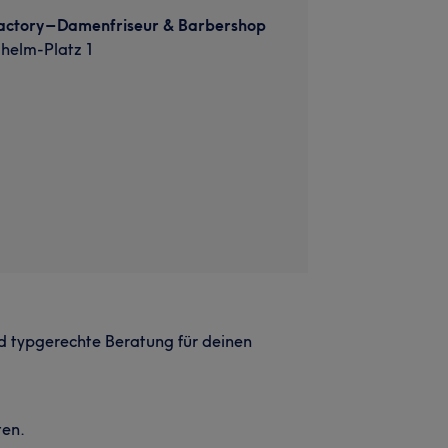
tory – Damenfriseur & Barbershop
lhelm-Platz 1
d typgerechte Beratung für deinen
ten.