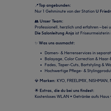
📍
Top angebunden:
Nur 1 Gehminute von der Station
U Fried
👥
Unser Team:
Professionell, herzlich und erfahren – bei
Die Salonleitung Anja
ist Friseurmeisteri
✨
Was uns ausmacht:
Damen- & Herrenservices in separa
Balayage, Color Correction & Haar-
Fades, Taper-Cuts, Bartstyling & W
Hochwertige Pflege- & Stylingprodu
💎
Marken:
KYO, FREELIMIX, NISHMAN, NI
🌟
Extras, die du bei uns findest:
Kostenloses WLAN • Getränke aufs Haus • 