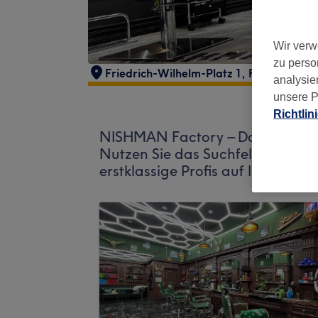
Wir verw
zu perso
Friedrich-Wilhelm-Platz 1
,
Friedenau
,
B
analysie
unsere P
Richtlin
NISHMAN Factory – Damenfriseur
Nutzen Sie das Suchfeld oben au
erstklassige Profis auf Ihren Besu