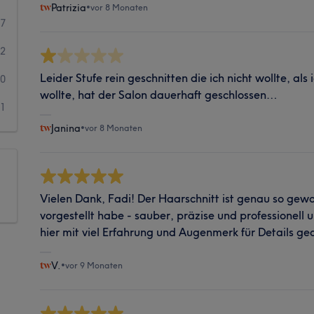
Patrizia
•
vor 8 Monaten
7
2
Leider Stufe rein geschnitten die ich nicht wollte, al
0
wollte, hat der Salon dauerhaft geschlossen…
1
Janina
•
vor 8 Monaten
Vielen Dank, Fadi! Der Haarschnitt ist genau so gewo
vorgestellt habe - sauber, präzise und professionell
hier mit viel Erfahrung und Augenmerk für Details ge
V.
•
vor 9 Monaten