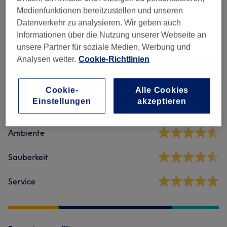
Medienfunktionen bereitzustellen und unseren
Massagen
(
5
)
ab 10 €
Datenverkehr zu analysieren. Wir geben auch
Informationen über die Nutzung unserer Webseite an
unsere Partner für soziale Medien, Werbung und
Salonbewertungen
Analysen weiter.
Cookie-Richtlinien
4,7
Cookie-
Alle Cookies
Einstellungen
akzeptieren
411 Bewertungen
Ambiente
Sauberkeit
Service