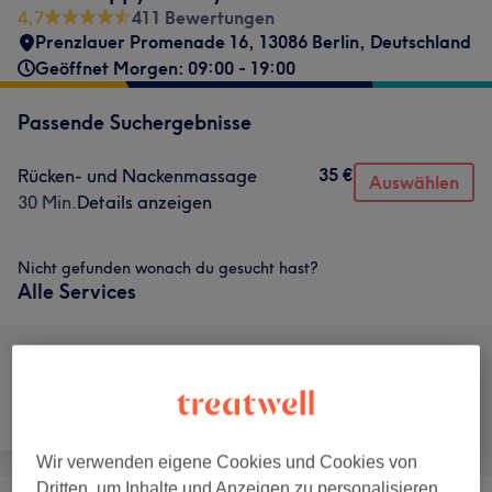
4,7
411 Bewertungen
Prenzlauer Promenade 16, 13086 Berlin, Deutschland
Geöffnet Morgen: 09:00 - 19:00
Passende Suchergebnisse
35 €
Rücken- und Nackenmassage
Auswählen
30 Min.
Details anzeigen
Nicht gefunden wonach du gesucht hast?
Alle Services
Nägel
Gesicht
Massage
Wir verwenden eigene Cookies und Cookies von
Dritten, um Inhalte und Anzeigen zu personalisieren,