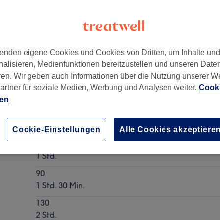
enden eigene Cookies und Cookies von Dritten, um Inhalte un
nalisieren, Medienfunktionen bereitzustellen und unseren Date
Berlin, Kudamm
,
10709
ren. Wir geben auch Informationen über die Nutzung unserer W
artner für soziale Medien, Werbung und Analysen weiter.
Cooki
ien
Hot Stone Massage
Details anzeigen
Cookie-Einstellungen
Alle Cookies akzeptiere
60 Minuten
1 Std.
90
1 Std. 30 Min.
130
2 Std.