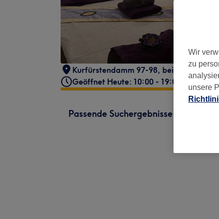
Wir verw
zu perso
Kurfürstendamm 97-98
,
bei Les Mona
,
analysie
Geöffnet Heute: 10:00 - 19:00
unsere P
Richtlin
Passende Suchergebnisse