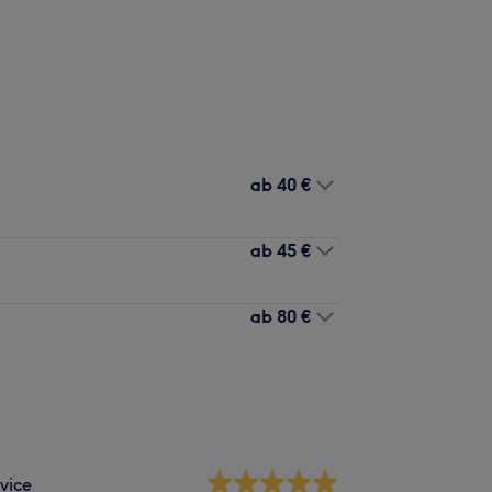
ab
40 €
ab
45 €
ab
80 €
vice