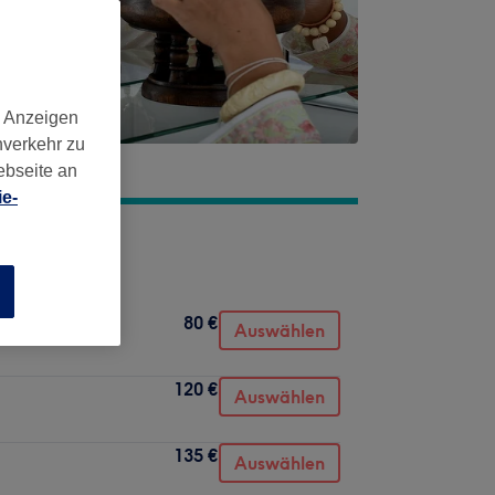
d Anzeigen
nverkehr zu
ebseite an
e-
n
80 €
Auswählen
120 €
Auswählen
135 €
Auswählen