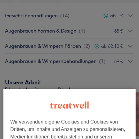
Gesichtsbehandlungen
(
14
)
ab 1 €
Augenbrauen Formen & Design
(
1
)
65 €
Augenbrauen & Wimpern Färben
(
2
)
ab 62,10 €
Augenbrauen & Wimpernbehandlungen
(
1
)
69 €
Unsere Arbeit
Bild anklicken für weitere Details
Wir verwenden eigene Cookies und Cookies von
Dritten, um Inhalte und Anzeigen zu personalisieren,
Medienfunktionen bereitzustellen und unseren