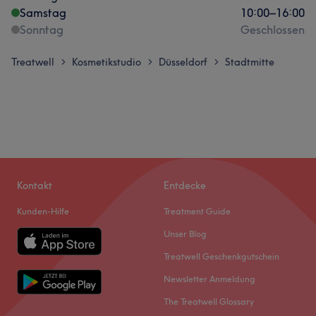
Samstag
10:00
–
16:00
Sonntag
Geschlossen
Treatwell
Kosmetikstudio
Düsseldorf
Stadtmitte
>
>
>
Kontakt
Entdecke
Kunden-Hilfe
Treatment Guide
Unser Blog
Treatwell Geschenkgutschein
Newsletter Anmeldung
The Treatwell Glossary