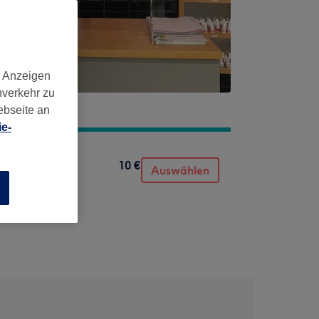
d Anzeigen
nverkehr zu
ebseite an
e-
10 €
Auswählen
n