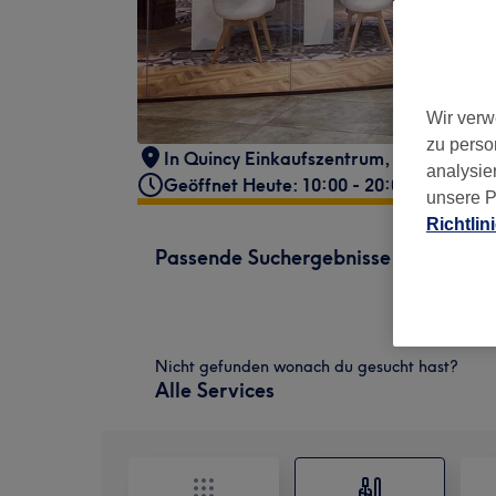
Wir verw
zu perso
In Quincy Einkaufszentrum
,
Breite Stra
analysie
Geöffnet Heute: 10:00 - 20:00
unsere P
Richtlin
Passende Suchergebnisse
Nicht gefunden wonach du gesucht hast?
Alle Services