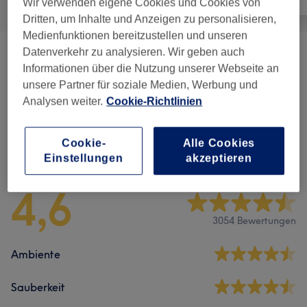
Wir verwenden eigene Cookies und Cookies von
Dritten, um Inhalte und Anzeigen zu personalisieren,
Medienfunktionen bereitzustellen und unseren
Datenverkehr zu analysieren. Wir geben auch
Maniküre & Nagelverlängerungen
(
20
)
ab 10 €
Informationen über die Nutzung unserer Webseite an
unsere Partner für soziale Medien, Werbung und
Pediküre
(
4
)
ab 30 €
Analysen weiter.
Cookie-Richtlinien
Cookie-
Alle Cookies
Salonbewertungen
Einstellungen
akzeptieren
4,6
3054 Bewertungen
Ambiente
Sauberkeit