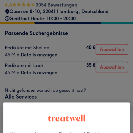
4,6
3054 Bewertungen
Quarree 8-10, 22041 Hamburg, Deutschland
Geöffnet Heute: 10:00 - 20:00
Passende Suchergebnisse
40 €
Pediküre mit Shellac
Auswählen
45 Min.
Details anzeigen
35 €
Pediküre mit Lack
Auswählen
45 Min.
Details anzeigen
Nicht gefunden wonach du gesucht hast?
Alle Services
Alle
Nägel
Körper