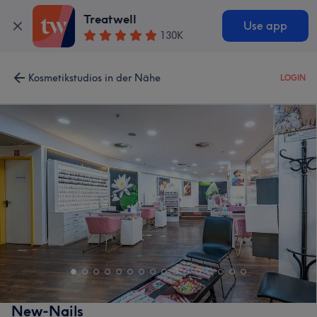
Treatwell
Use app
130K
Kosmetikstudios in der Nähe
LOGIN
New-Nails