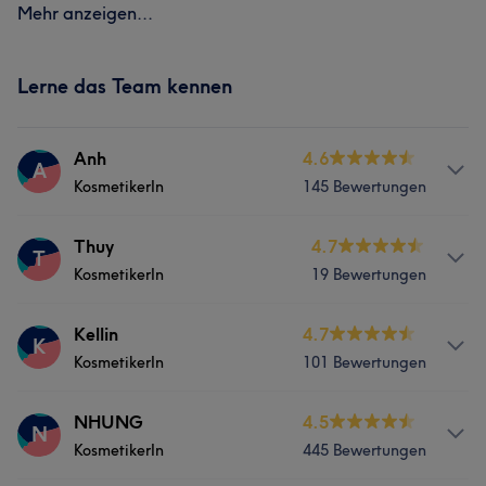
Mehr anzeigen...
Lerne das Team kennen
Anh
4.6
A
KosmetikerIn
145 Bewertungen
Services
Thuy
4.7
T
KosmetikerIn
19 Bewertungen
Nägel
Körper
Services
Kellin
4.7
K
Was unsere Kunden über Anh sagen
KosmetikerIn
101 Bewertungen
Nägel
Körper
Gründlich
7
Professionell
5
Services
NHUNG
4.5
N
KosmetikerIn
445 Bewertungen
Nägel
Körper