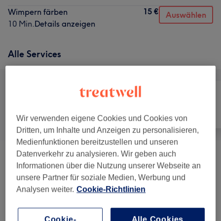
15 €
Wimpern färben
Auswählen
10 Min.
Details anzeigen
Alle Services
Alle
Haarentfernung
Gesicht
Wir verwenden eigene Cookies und Cookies von
Dritten, um Inhalte und Anzeigen zu personalisieren,
Medienfunktionen bereitzustellen und unseren
Datenverkehr zu analysieren. Wir geben auch
Gesichtsbehandlungen
(
4
)
ab 69 €
Informationen über die Nutzung unserer Webseite an
unsere Partner für soziale Medien, Werbung und
Permanent Make-Up
(
3
)
ab 249 €
Analysen weiter.
Cookie-Richtlinien
Make-Up
(
3
)
ab 40 €
Cookie-
Alle Cookies