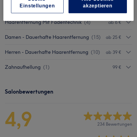
Einstellungen
akzeptieren
Augenbrauen & Wimpernbehandlungen
(
9
)
ab 12 €
Haarentfernung Mit Fadentechnik
(
4
)
ab 6 €
Damen - Dauerhafte Haarentfernung
(
15
)
ab 25 €
Herren - Dauerhafte Haarentfernung
(
10
)
ab 39 €
Zahnaufhellung
(
1
)
99 €
Salonbewertungen
4,9
234 Bewertungen