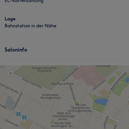
EC-Kartenzahlung
Erfahren
10
Professionell
7
Freundlich
7
Herzlich
7
Lage
Bahnstation in der Nähe
Saloninfo