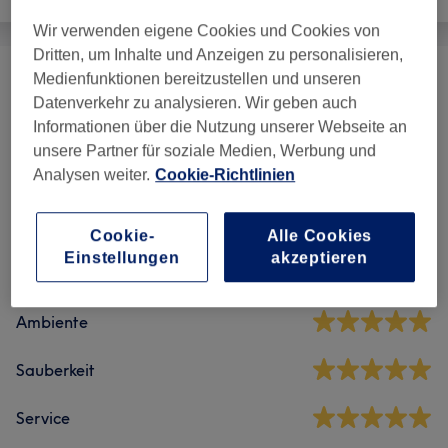
Wir verwenden eigene Cookies und Cookies von
Dritten, um Inhalte und Anzeigen zu personalisieren,
Medienfunktionen bereitzustellen und unseren
Waxing
(
6
)
ab 12 €
Datenverkehr zu analysieren. Wir geben auch
Informationen über die Nutzung unserer Webseite an
unsere Partner für soziale Medien, Werbung und
Salonbewertungen
Analysen weiter.
Cookie-Richtlinien
4,9
Cookie-
Alle Cookies
Einstellungen
akzeptieren
875 Bewertungen
Ambiente
Sauberkeit
Service