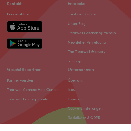
Kontakt
Entdecke
Kunden-Hilfe
Treatment Guide
Unser Blog
Treatwell Geschenkgutschein
Newsletter Anmeldung
The Treatwell Glossary
Sitemap
Geschäftspartner
Unternehmen
Partner werden
Über uns
Treatwell Connect Help Center
Jobs
Treatwell Pro Help Center
Impressum
Cookie-Einstellungen
Rechtliches & GDPR