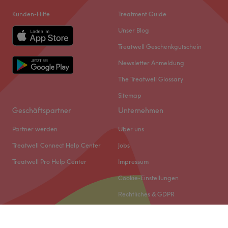
Kunden-Hilfe
Treatment Guide
Unser Blog
Treatwell Geschenkgutschein
Newsletter Anmeldung
The Treatwell Glossary
Sitemap
Geschäftspartner
Unternehmen
Partner werden
Über uns
Treatwell Connect Help Center
Jobs
Treatwell Pro Help Center
Impressum
Cookie-Einstellungen
Rechtliches & GDPR