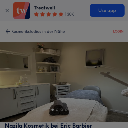
Treatwell
Use app
130K
Kosmetikstudios in der Nähe
LOGIN
Nazila Kosmetik bei Eric Barbier