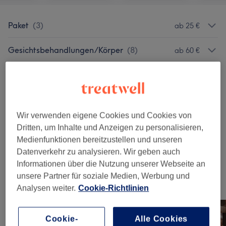
Paket
(
3
)
ab 25 €
Gesichtsbehandlungen/Körper
(
8
)
ab 60 €
Herren Kosmetik
(
2
)
ab 75 €
Augenbrauen & Wimpern
(
8
)
ab 15 €
Wir verwenden eigene Cookies und Cookies von
Fadentechnik
(
1
)
ab 10 €
Dritten, um Inhalte und Anzeigen zu personalisieren,
Medienfunktionen bereitzustellen und unseren
Gesichtsbehandlungen
(
1
)
25 €
Datenverkehr zu analysieren. Wir geben auch
Informationen über die Nutzung unserer Webseite an
unsere Partner für soziale Medien, Werbung und
Unsere Arbeit
Analysen weiter.
Cookie-Richtlinien
Bild anklicken für weitere Details
Cookie-
Alle Cookies