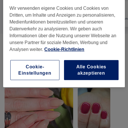
Wir verwenden eigene Cookies und Cookies von
Dritten, um Inhalte und Anzeigen zu personalisieren,
Alle
Nägel
Haarentfernun
Medienfunktionen bereitzustellen und unseren
Datenverkehr zu analysieren. Wir geben auch
Informationen über die Nutzung unserer Webseite an
unsere Partner für soziale Medien, Werbung und
Nagelmodellage
(
5
)
ab 18 €
Analysen weiter.
Cookie-Richtlinien
Maniküre & Pediküre
(
8
)
ab 10 €
Cookie-
Alle Cookies
Einstellungen
akzeptieren
Unsere Arbeit
Bild anklicken für weitere Details