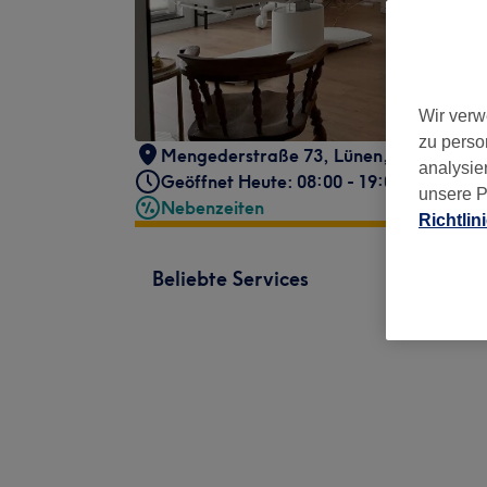
Wir verw
zu perso
Mengederstraße 73
,
Lünen
,
44536
analysie
Geöffnet Heute: 08:00 - 19:00
unsere P
Nebenzeiten
Richtlin
Beliebte Services