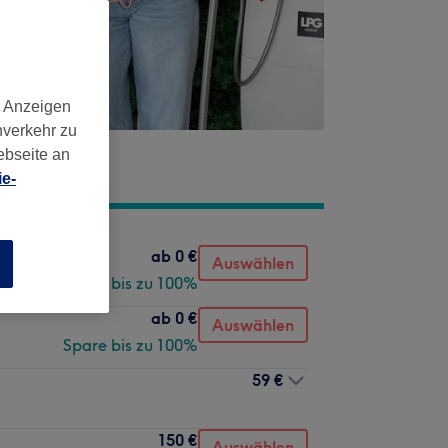
d Anzeigen
nverkehr zu
ebseite an
e-
ab
0 €
Auswählen
n
Spare bis zu 100%
ab
0 €
Auswählen
Spare bis zu 100%
59 €
150 €
Auswählen