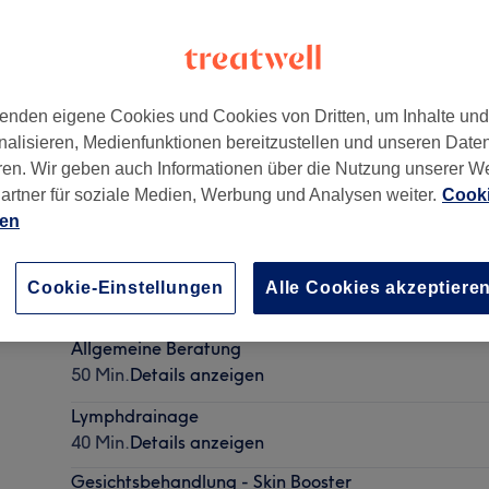
enden eigene Cookies und Cookies von Dritten, um Inhalte un
nalisieren, Medienfunktionen bereitzustellen und unseren Date
ren. Wir geben auch Informationen über die Nutzung unserer W
artner für soziale Medien, Werbung und Analysen weiter.
Cooki
ien
Kostenlose LPG-Körperanalyse
Cookie-Einstellungen
Alle Cookies akzeptiere
20 Min.
Details anzeigen
Allgemeine Beratung
50 Min.
Details anzeigen
Lymphdrainage
40 Min.
Details anzeigen
Gesichtsbehandlung - Skin Booster