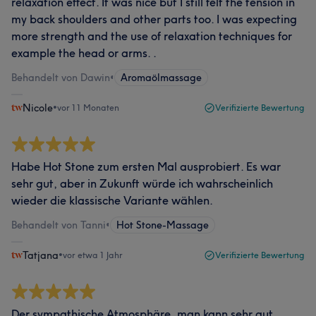
relaxation effect. It was nice but I still felt the tension in
my back shoulders and other parts too. I was expecting
more strength and the use of relaxation techniques for
example the head or arms. .
Behandelt von Dawin
•
Aromaölmassage
Nicole
•
vor 11 Monaten
Verifizierte Bewertung
Habe Hot Stone zum ersten Mal ausprobiert. Es war
sehr gut, aber in Zukunft würde ich wahrscheinlich
wieder die klassische Variante wählen.
Behandelt von Tanni
•
Hot Stone-Massage
Tatjana
•
vor etwa 1 Jahr
Verifizierte Bewertung
Der sympathische Atmosphäre, man kann sehr gut