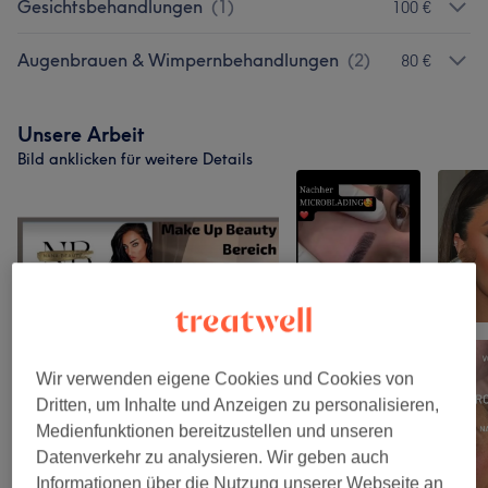
Gesichtsbehandlungen
(
1
)
100 €
Augenbrauen & Wimpernbehandlungen
(
2
)
80 €
Unsere Arbeit
Bild anklicken für weitere Details
Wir verwenden eigene Cookies und Cookies von
Dritten, um Inhalte und Anzeigen zu personalisieren,
Medienfunktionen bereitzustellen und unseren
Datenverkehr zu analysieren. Wir geben auch
Informationen über die Nutzung unserer Webseite an