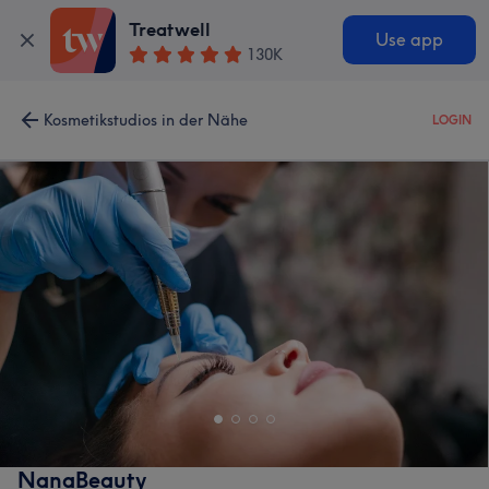
Treatwell
Use app
130K
Kosmetikstudios in der Nähe
LOGIN
NanaBeauty